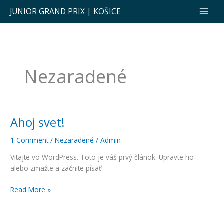
Skip
Main
JUNIOR GRAND PRIX | KOŠICE
to
Men
content
Nezaradené
Ahoj svet!
Ahoj
svet!
1 Comment
/
Nezaradené
/
Admin
Vitajte vo WordPress. Toto je váš prvý článok. Upravte ho
alebo zmažte a začnite písať!
Read More »